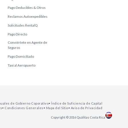
Pago Deducibles & Otros
Reclamos Autoexpedibles
Solicitudes RentalQ
Pago Directo
Conviértete en Agente de
Seguros
Pago Domiciliado
Taxi al Aeropuerto
nuales de Gobierno Coporativo
• Índice de Suficiencia de Capital
as
• Condiciones Generales
• Mapa del Sitio
• Aviso de Privacidad
Copyright © 2016 Quálitas Costa Rica