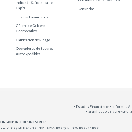
Índice de Suficiencia de
Capital
Denuncias
Estados Financieros
Código de Gobierno
Coorporativo
Calificación de Riesgo
Operadores de Seguros
Autoexpedibles
• Estados Financieros
• Informes A
• Significado de abreviatur
CONTACTO:
REPORTE DE SINIESTROS:
.co.cr
800-QUALITAS / 800-7825-4827 / 800-QCR8000 / 800-727-8000