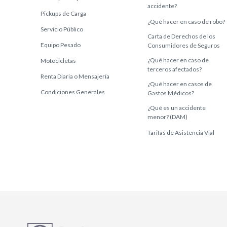
accidente?
Pickups de Carga
¿Qué hacer en caso de robo?
Servicio Público
Carta de Derechos de los
Equipo Pesado
Consumidores de Seguros
¿Qué hacer en caso de
Motocicletas
terceros afectados?
Renta Diaria o Mensajería
¿Qué hacer en casos de
Condiciones Generales
Gastos Médicos?
¿Qué es un accidente
menor? (DAM)
Tarifas de Asistencia Vial