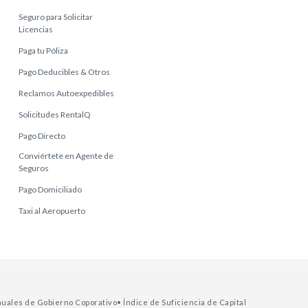
Seguro para Solicitar
Licencias
Paga tu Póliza
Pago Deducibles & Otros
Reclamos Autoexpedibles
Solicitudes RentalQ
Pago Directo
Conviértete en Agente de
Seguros
Pago Domiciliado
Taxi al Aeropuerto
nuales de Gobierno Coporativo
• Índice de Suficiencia de Capital