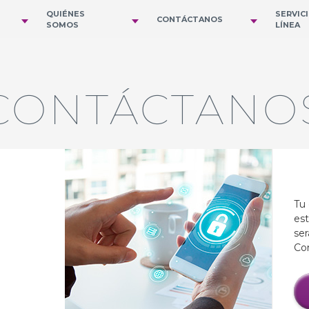
QUIÉNES
SERVIC
CONTÁCTANOS
SOMOS
LÍNEA
CONTÁCTANO
Tu 
est
ser
Con