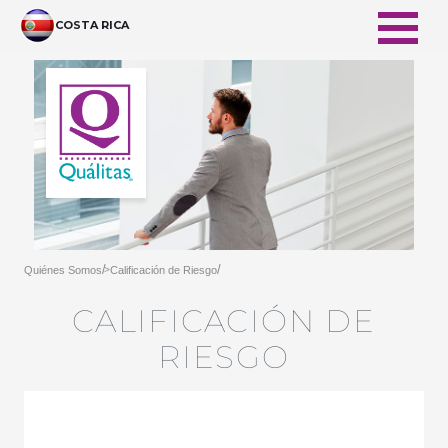
Pular para o Conteúdo principal
COSTA RICA
/
/
Quiénes Somos
Calificación de Riesgo
>
CALIFICACIÓN DE
RIESGO