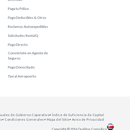
Paga tu Póliza
Pago Deducibles & Otros
Reclamos Autoexpedibles
Solicitudes RentalQ
Pago Directo
Conviértete en Agente de
Seguros
Pago Domiciliado
Taxi al Aeropuerto
nuales de Gobierno Coporativo
• Índice de Suficiencia de Capital
as
• Condiciones Generales
• Mapa del Sitio
• Aviso de Privacidad
Copyright © 2016 Quálitas Costa Rica