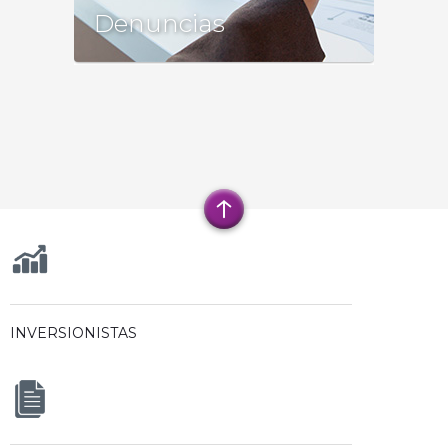
Tu denuncia será recibida por la
Denuncias
Dirección General, quien está
comprometida con los valores de
Quálitas, por lo que será atendida con
estricto Respeto y total
Confidencialidad.
+
CONOCE MÁS
INVERSIONISTAS