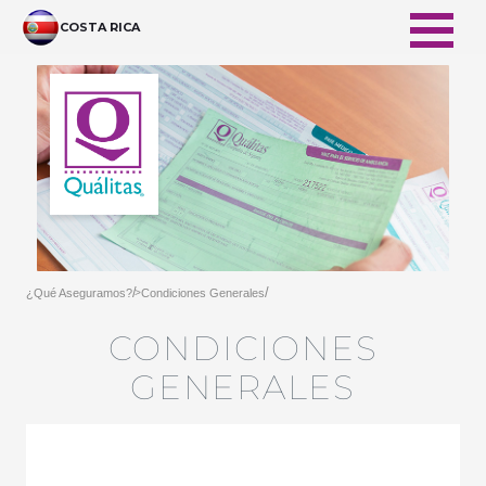
Siirry pääsisältöön
COSTA RICA
/
/
¿Qué Aseguramos?
Condiciones Generales
>
CONDICIONES
GENERALES