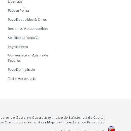
Licencias
Paga tu Póliza
Pago Deducibles & Otros
Reclamos Autoexpedibles
Solicitudes RentalQ
Pago Directo
Conviértete en Agente de
Seguros
Pago Domiciliado
Taxi al Aeropuerto
nuales de Gobierno Coporativo
• Índice de Suficiencia de Capital
as
• Condiciones Generales
• Mapa del Sitio
• Aviso de Privacidad