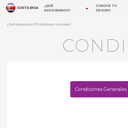
Ugrás a fő tartalomhoz
¿QUÉ
CONOCE TU
COSTA RICA
ASEGURAMOS?
SEGURO
/
/
¿Qué Aseguramos?
Condiciones Generales
>
CONDI
Condiciones Generales