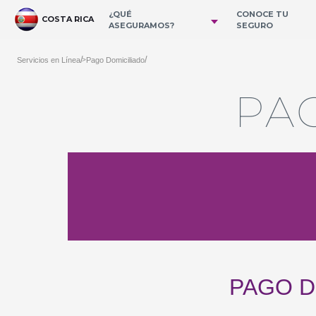
Ugrás a fő tartalomhoz
¿QUÉ
CONOCE TU
COSTA RICA
ASEGURAMOS?
SEGURO
/
/
Servicios en Línea
Pago Domiciliado
>
PA
PAGO D