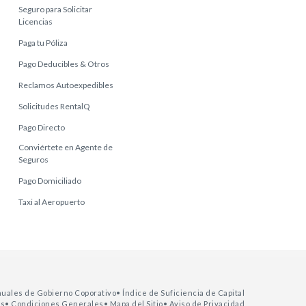
Seguro para Solicitar
Licencias
Paga tu Póliza
Pago Deducibles & Otros
Reclamos Autoexpedibles
Solicitudes RentalQ
Pago Directo
Conviértete en Agente de
Seguros
Pago Domiciliado
Taxi al Aeropuerto
nuales de Gobierno Coporativo
• Índice de Suficiencia de Capital
as
• Condiciones Generales
• Mapa del Sitio
• Aviso de Privacidad