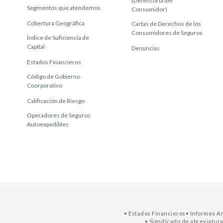
(Defensoría del
Segmentos que atendemos
Consumidor)
Cobertura Geográfica
Cartas de Derechos de los
Consumidores de Seguros
Índice de Suficiencia de
Capital
Denuncias
Estados Financieros
Código de Gobierno
Coorporativo
Calificación de Riesgo
Operadores de Seguros
Autoexpedibles
• Estados Financieros
• Informes A
• Significado de abreviatur