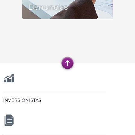
Tu denuncia será recibida por la
Denuncias
Dirección General, quien está
comprometida con los valores de
Quálitas, por lo que será atendida con
estricto Respeto y total
Confidencialidad.
+
CONOCE MÁS
INVERSIONISTAS