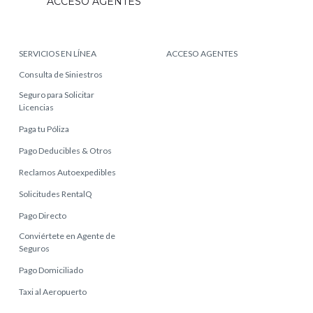
ACCESO AGENTES
SERVICIOS EN LÍNEA
ACCESO AGENTES
Consulta de Siniestros
Seguro para Solicitar
Licencias
Paga tu Póliza
Pago Deducibles & Otros
Reclamos Autoexpedibles
Solicitudes RentalQ
Pago Directo
Conviértete en Agente de
Seguros
Pago Domiciliado
Taxi al Aeropuerto