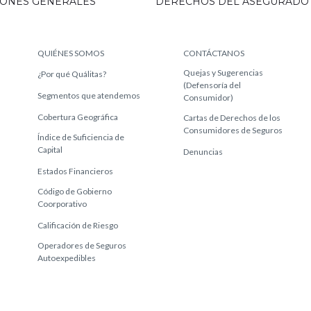
IONES GENERALES
DERECHOS DEL ASEGURADO
QUIÉNES SOMOS
CONTÁCTANOS
Quejas y Sugerencias
¿Por qué Quálitas?
(Defensoría del
Segmentos que atendemos
Consumidor)
Cobertura Geográfica
Cartas de Derechos de los
Consumidores de Seguros
Índice de Suficiencia de
Capital
Denuncias
Estados Financieros
Código de Gobierno
Coorporativo
Calificación de Riesgo
Operadores de Seguros
Autoexpedibles