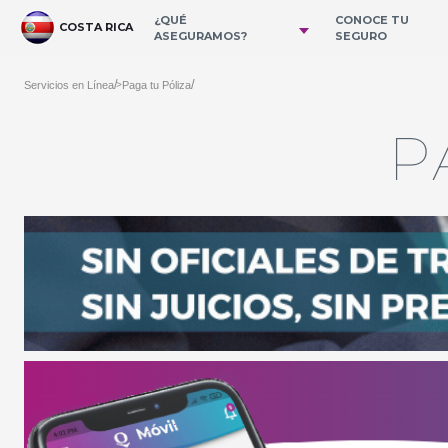
Saut au contenu principal
¿QUÉ
CONOCE TU
COSTA RICA
ASEGURAMOS?
SEGURO
/
/
Servicios en Línea
Paga tu Póliza
>
P