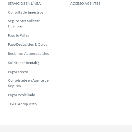
SERVICIOS EN LÍNEA
ACCESO AGENTES
Consulta de Siniestros
Seguro para Solicitar
Licencias
Paga tu Póliza
Pago Deducibles & Otros
Reclamos Autoexpedibles
Solicitudes RentalQ
Pago Directo
Conviértete en Agente de
Seguros
Pago Domiciliado
Taxi al Aeropuerto