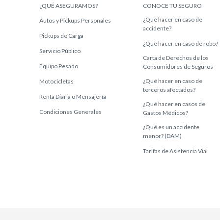
¿QUÉ ASEGURAMOS?
CONOCE TU SEGURO
¿Qué hacer en caso de
Autos y Pickups Personales
accidente?
Pickups de Carga
¿Qué hacer en caso de robo?
Servicio Público
Carta de Derechos de los
Equipo Pesado
Consumidores de Seguros
¿Qué hacer en caso de
Motocicletas
terceros afectados?
Renta Diaria o Mensajería
¿Qué hacer en casos de
Condiciones Generales
Gastos Médicos?
¿Qué es un accidente
menor? (DAM)
Tarifas de Asistencia Vial