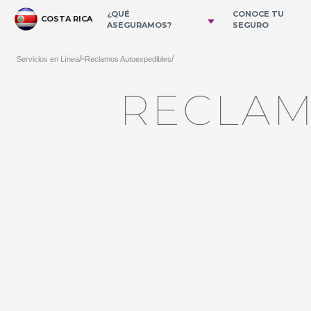
Skip to Main Content
¿QUÉ
CONOCE TU
COSTA RICA
ASEGURAMOS?
SEGURO
/
/
Servicios en Línea
Reclamos Autoexpedibles
>
RECLAM