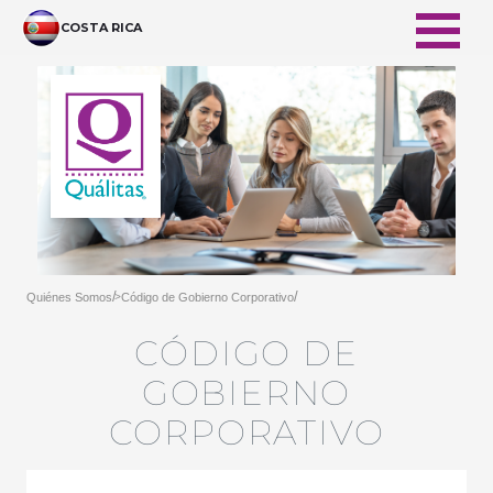
メインコンテンツにスキップ
COSTA RICA
/
/
Quiénes Somos
Código de Gobierno Corporativo
>
CÓDIGO DE
GOBIERNO
CORPORATIVO