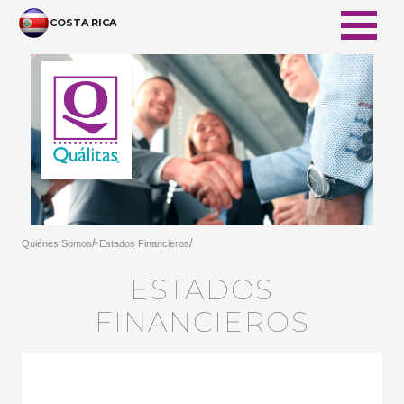
メインコンテンツにスキップ
COSTA RICA
/
/
Quiénes Somos
Estados Financieros
>
ESTADOS
FINANCIEROS