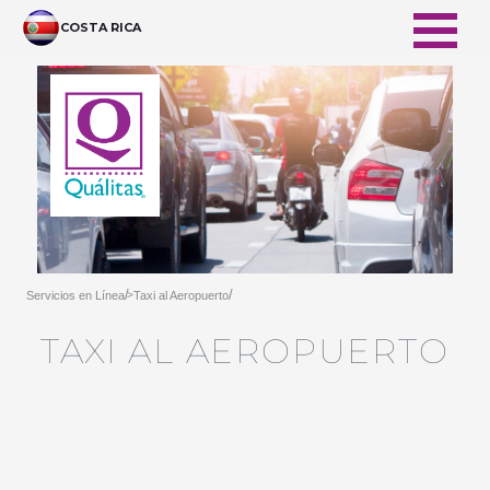
メインコンテンツにスキップ
COSTA RICA
/
/
Servicios en Línea
Taxi al Aeropuerto
>
TAXI AL AEROPUERTO