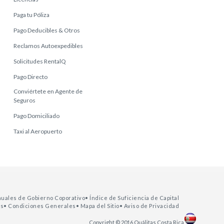
Paga tu Póliza
Pago Deducibles & Otros
Reclamos Autoexpedibles
Solicitudes RentalQ
Pago Directo
Conviértete en Agente de
Seguros
Pago Domiciliado
Taxi al Aeropuerto
nuales de Gobierno Coporativo
• Índice de Suficiencia de Capital
as
• Condiciones Generales
• Mapa del Sitio
• Aviso de Privacidad
Copyright © 2016 Quálitas Costa Rica