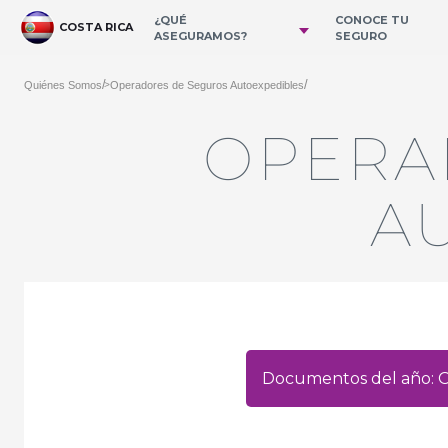
メインコンテンツにスキップ
¿QUÉ
CONOCE TU
COSTA RICA
ASEGURAMOS?
SEGURO
/
/
Quiénes Somos
Operadores de Seguros Autoexpedibles
>
OPERA
A
Documentos del año: 