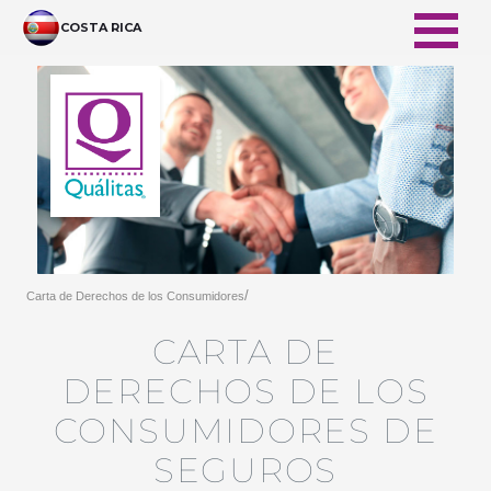
跳转到主内容
COSTA RICA
/
Carta de Derechos de los Consumidores
CARTA DE
DERECHOS DE LOS
CONSUMIDORES DE
SEGUROS