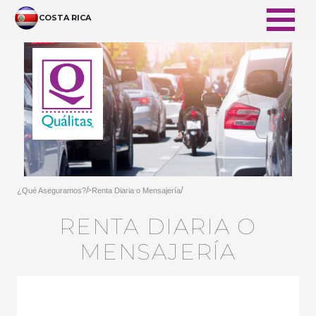
跳转到主内容
COSTA RICA
/
/
¿Qué Aseguramos?
Renta Diaria o Mensajería
>
RENTA DIARIA O
MENSAJERÍA