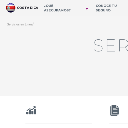
跳转到主内容
¿QUÉ
CONOCE TU
COSTA RICA
ASEGURAMOS?
SEGURO
/
Servicios en Línea
SER