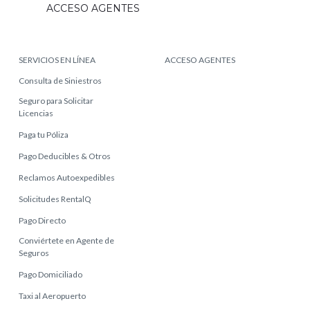
ACCESO AGENTES
SERVICIOS EN LÍNEA
ACCESO AGENTES
Consulta de Siniestros
Seguro para Solicitar
Licencias
Paga tu Póliza
Pago Deducibles & Otros
Reclamos Autoexpedibles
Solicitudes RentalQ
Pago Directo
Conviértete en Agente de
Seguros
Pago Domiciliado
Taxi al Aeropuerto