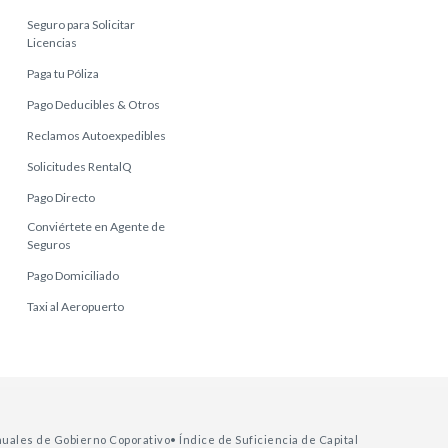
Seguro para Solicitar
Licencias
Paga tu Póliza
Pago Deducibles & Otros
Reclamos Autoexpedibles
Solicitudes RentalQ
Pago Directo
Conviértete en Agente de
Seguros
Pago Domiciliado
Taxi al Aeropuerto
nuales de Gobierno Coporativo
• Índice de Suficiencia de Capital