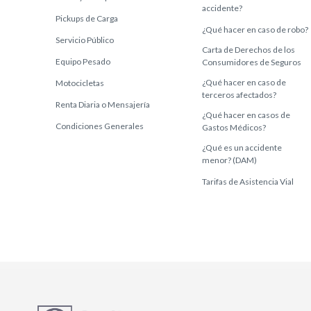
accidente?
Pickups de Carga
¿Qué hacer en caso de robo?
Servicio Público
Carta de Derechos de los
Equipo Pesado
Consumidores de Seguros
¿Qué hacer en caso de
Motocicletas
terceros afectados?
Renta Diaria o Mensajería
¿Qué hacer en casos de
Condiciones Generales
Gastos Médicos?
¿Qué es un accidente
menor? (DAM)
Tarifas de Asistencia Vial