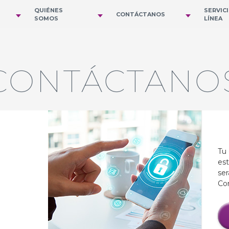
QUIÉNES
SERVIC
CONTÁCTANOS
SOMOS
LÍNEA
CONTÁCTANO
Tu 
est
ser
Con