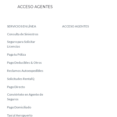
ACCESO AGENTES
SERVICIOS EN LÍNEA
ACCESO AGENTES
Consulta de Siniestros
Seguro para Solicitar
Licencias
Paga tu Póliza
Pago Deducibles & Otros
Reclamos Autoexpedibles
Solicitudes RentalQ
Pago Directo
Conviértete en Agente de
Seguros
Pago Domiciliado
Taxi al Aeropuerto