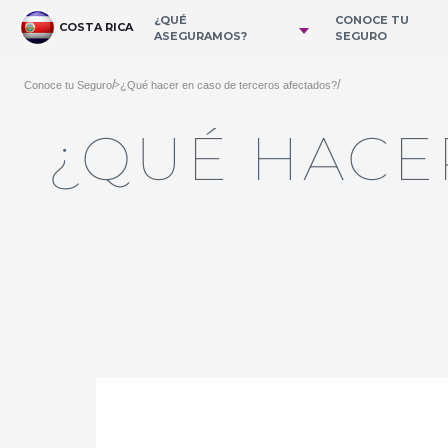
跳转到主内容
¿QUÉ
CONOCE TU
COSTA RICA
ASEGURAMOS?
SEGURO
/
/
Conoce tu Seguro
¿Qué hacer en caso de terceros afectados?
>
¿QUÉ HACE