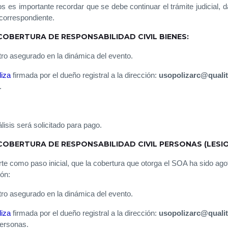
 es importante recordar que se debe continuar el trámite judicial, d
 correspondiente.
COBERTURA DE RESPONSABILIDAD CIVIL BIENES:
tro asegurado en la dinámica del evento.
liza
firmada por el dueño registral a la dirección:
usopolizarc@qualit
.
álisis será solicitado para pago.
COBERTURA DE RESPONSABILIDAD CIVIL PERSONAS (LESIO
e como paso inicial, que la cobertura que otorga el SOA ha sido agota
ión:
tro asegurado en la dinámica del evento.
liza
firmada por el dueño registral a la dirección:
usopolizarc@qualit
Personas.